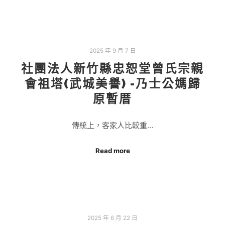
2025 年 9 月 7 日
社團法人新竹縣忠恕堂曾氏宗親
會祖塔(武城美譽) -乃士公媽歸
原暫厝
傳統上，客家人比較重…
Read more
2025 年 6 月 22 日