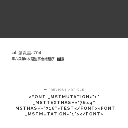
瀏覽量:
704
第八屆第6次理監事會議程序
下載
PREVIOUS ARTICLE
<FONT _MSTMUTATION="1"
_MSTTEXTHASH="7644"
_MSTHASH="716">TEST</FONT><FONT
_MSTMUTATION="1"></FONT>